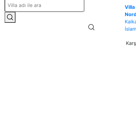
Villa
Nor
Kalk
İslam
Karş