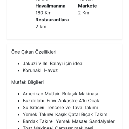
Havalimanına
Markete
160 Km
2 Km
Restaurantlara
2 km
Öne Çıkan Özellikleri
Jakuzi Villa
Balayı için ideal
Korunaklı Havuz
Mutfak Bilgileri
Amerikan Mutfak
Bulaşık Makinası
Buzdolabı
Fırın
Ankastre 4'lü Ocak
Su Isıtıcısı
Tencere ve Tava Takımı
Yemek Takımı
Kaşık Çatal Bıçak Takımı
Bardak Takımı
Yemek Masası
Sandalyeler
Tost Makinesi
Çamaşır makinesi