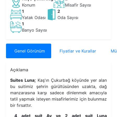
Konum
Misafir Sayısı
1
2
Yatak Odası
Oda Sayısı
1
Banyo Sayısı
Genel
Görünüm
Fiyatlar
ve Kurallar
Müs
Açıklama
Suites Luna​;
Kaş'ın Çukurbağ köyünde yer alan
bu suitimiz şehrin gürültüsünden uzakta, dağ
manzarasına karşı sadece dinlenmek amacıyla
tatil yapmak isteyen misafirlerimiz için bulunmaz
bir fırsattır.
4 adet suit Ay ve 2 adet suit Luna