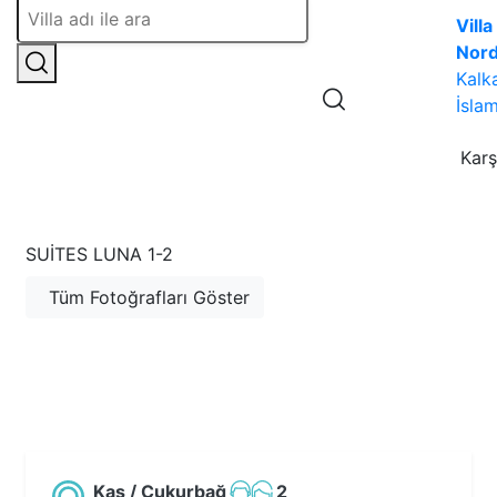
Villa
Nor
Kalk
İslam
Karş
SUITES LUNA 1-2
Tüm Fotoğrafları Göster
Kaş / Çukurbağ
2