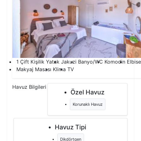
1 Çift Kişilik Yatak
Jakuzi
Banyo/WC
Komodin
Elbise
Makyaj Masası
Klima
TV
Havuz Bilgileri
Özel Havuz
Korunaklı Havuz
Havuz Tipi
Dikdörtgen