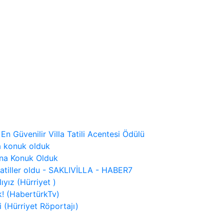
 En Güvenilir Villa Tatili Acentesi Ödülü
a konuk olduk
ına Konuk Olduk
tatiller oldu - SAKLIVİLLA - HABER7
ıyız (Hürriyet )
! (HabertürkTv)
 (Hürriyet Röportajı)