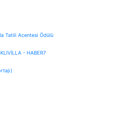
lla Tatili Acentesi Ödülü
 SAKLIVİLLA - HABER7
)
rtajı)