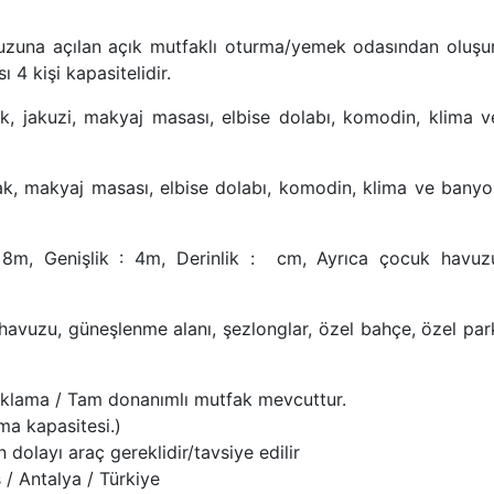
uzuna açılan açık mutfaklı oturma/yemek odasından oluşur
4 kişi kapasitelidir.
ak, jakuzi, makyaj masası, elbise dolabı, komodin, klima v
tak, makyaj masası, elbise dolabı, komodin, klima ve banyo
8m, Genişlik : 4m, Derinlik : cm, Ayrıca çocuk havuz
havuzu, güneşlenme alanı, şezlonglar, özel bahçe, özel par
klama / Tam donanımlı mutfak mevcuttur.
ma kapasitesi.)
dolayı araç gereklidir/tavsiye edilir
 / Antalya / Türkiye