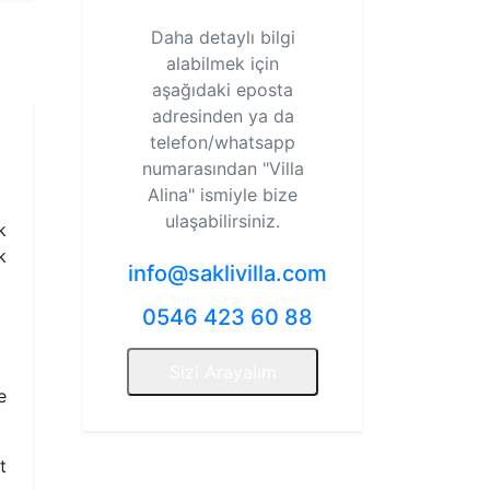
Daha detaylı bilgi
alabilmek için
aşağıdaki eposta
adresinden ya da
telefon/whatsapp
numarasından
"Villa
Alina"
ismiyle bize
ulaşabilirsiniz.
k
k
info@saklivilla.com
0546 423 60 88
Sizi Arayalım
e
t