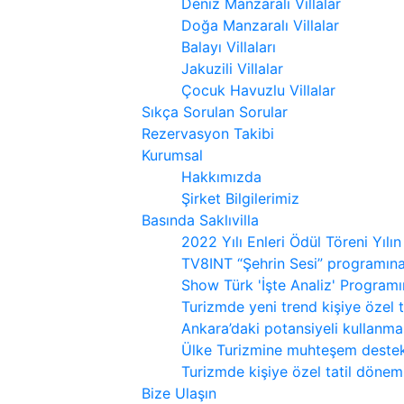
Deniz Manzaralı Villalar
Doğa Manzaralı Villalar
Balayı Villaları
Jakuzili Villalar
Çocuk Havuzlu Villalar
Sıkça Sorulan Sorular
Rezervasyon Takibi
Kurumsal
Hakkımızda
Şirket Bilgilerimiz
Basında Saklıvilla
2022 Yılı Enleri Ödül Töreni Yılın
TV8INT “Şehrin Sesi” programın
Show Türk 'İşte Analiz' Program
Turizmde yeni trend kişiye özel 
Ankara’daki potansiyeli kullanmal
Ülke Turizmine muhteşem destek
Turizmde kişiye özel tatil dönemi
Bize Ulaşın