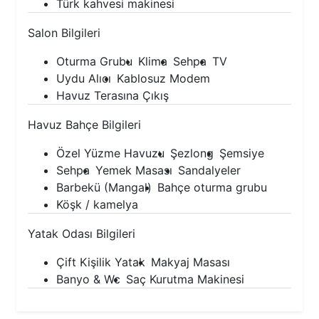
Türk kahvesi makinesi
Salon Bilgileri
Oturma Grubu
Klima
Sehpa
TV
Uydu Alıcı
Kablosuz Modem
Havuz Terasına Çıkış
Havuz Bahçe Bilgileri
Özel Yüzme Havuzu
Şezlong
Şemsiye
Sehpa
Yemek Masası
Sandalyeler
Barbekü (Mangal)
Bahçe oturma grubu
Köşk / kamelya
Yatak Odası Bilgileri
Çift Kişilik Yatak
Makyaj Masası
Banyo & Wc
Saç Kurutma Makinesi