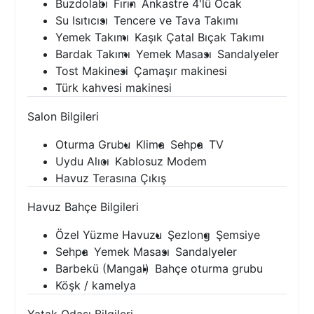
Buzdolabı
Fırın
Ankastre 4'lü Ocak
Su Isıtıcısı
Tencere ve Tava Takımı
Yemek Takımı
Kaşık Çatal Bıçak Takımı
Bardak Takımı
Yemek Masası
Sandalyeler
Tost Makinesi
Çamaşır makinesi
Türk kahvesi makinesi
Salon Bilgileri
Oturma Grubu
Klima
Sehpa
TV
Uydu Alıcı
Kablosuz Modem
Havuz Terasına Çıkış
Havuz Bahçe Bilgileri
Özel Yüzme Havuzu
Şezlong
Şemsiye
Sehpa
Yemek Masası
Sandalyeler
Barbekü (Mangal)
Bahçe oturma grubu
Köşk / kamelya