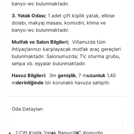
banyo-wc bulunmaktadır.
3. Yatak Odası;
1 adet çift kişilik yatak, elbise
dolabı, makyaj masası, komodin, klima ve
banyo-wc bulunmaktadır.
Mutfak ve Salon Bilgileri;
Villamızda tüm
ihtiyaçlarınızı karşılayacak mutfak araç gereçleri
bulunmaktadır. Salonumuzda; TV, oturma grubu,
sehpa vb. eşyalar bulunmaktadır.
Havuz Bilgileri:
3m
genişlik
, 7 m
uzunluk
1,40
m
derinliğinde
bir korunaklı havuza sahiptir.
Oda Detayları
1.Yatak Odası
1 Çift Kişilik Yatak
Banyo/WC
Komodin