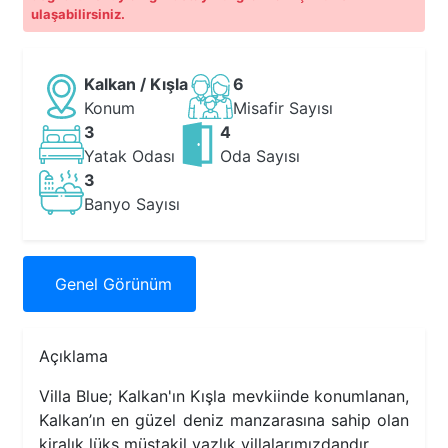
ulaşabilirsiniz.
Kalkan / Kışla
6
Konum
Misafir Sayısı
3
4
Yatak Odası
Oda Sayısı
3
Banyo Sayısı
Genel
Görünüm
Açıklama
Villa Blue; Kalkan'ın Kışla mevkiinde konumlanan,
Kalkan’ın en güzel deniz manzarasına sahip olan
kiralık lüks müstakil yazlık villalarımızdandır.