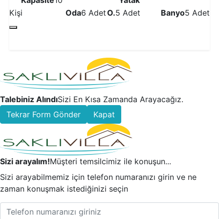
Kapasite
10
Yatak
Kişi
Oda
6 Adet
O.
5 Adet
Banyo
5 Adet
Detaylı İncele
Talebiniz Alındı
Sizi En Kısa Zamanda Arayacağız.
Tekrar Form Gönder
Kapat
Sizi arayalım!
Müşteri temsilcimiz ile konuşun...
Sizi arayabilmemiz için telefon numaranızı girin ve ne
zaman konuşmak istediğinizi seçin