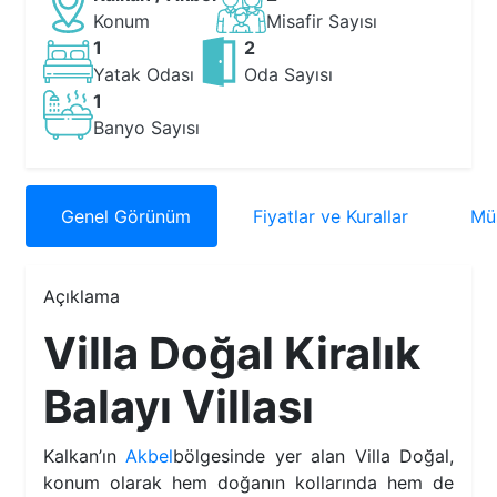
Konum
Misafir Sayısı
1
2
Yatak Odası
Oda Sayısı
1
Banyo Sayısı
Genel
Görünüm
Fiyatlar
ve Kurallar
Müs
Açıklama
Villa Doğal Kiralık
Balayı Villası
Kalkan’ın
Akbel
bölgesinde yer alan Villa Doğal,
konum olarak hem doğanın kollarında hem de