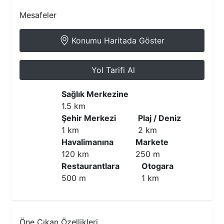
Mesafeler
Konumu Haritada Göster
Yol Tarifi Al
Sağlık Merkezine
1.5 km
Şehir Merkezi
Plaj / Deniz
1 km
2 km
Havalimanına
Markete
120 km
250 m
Restaurantlara
Otogara
500 m
1 km
Öne Çıkan Özellikleri