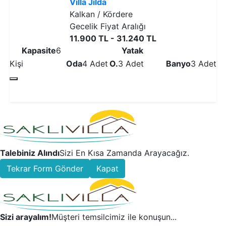
Villa Jilda
Kalkan / Kördere
Gecelik Fiyat Aralığı
11.900 TL - 31.240 TL
Kapasite
6
Yatak
Kişi
Oda
4 Adet
O.
3 Adet
Banyo
3 Adet
Detaylı İncele
Talebiniz Alındı
Sizi En Kısa Zamanda Arayacağız.
Tekrar Form Gönder
Kapat
Sizi arayalım!
Müşteri temsilcimiz ile konuşun...