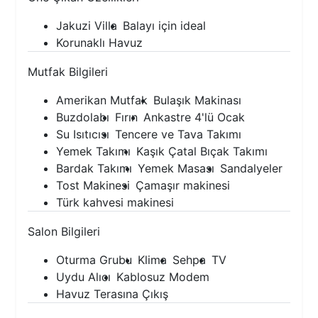
Jakuzi Villa
Balayı için ideal
Korunaklı Havuz
Mutfak Bilgileri
Amerikan Mutfak
Bulaşık Makinası
Buzdolabı
Fırın
Ankastre 4'lü Ocak
Su Isıtıcısı
Tencere ve Tava Takımı
Yemek Takımı
Kaşık Çatal Bıçak Takımı
Bardak Takımı
Yemek Masası
Sandalyeler
Tost Makinesi
Çamaşır makinesi
Türk kahvesi makinesi
Salon Bilgileri
Oturma Grubu
Klima
Sehpa
TV
Uydu Alıcı
Kablosuz Modem
Havuz Terasına Çıkış