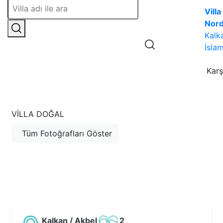
Villa
Nor
Kalk
İslam
Karş
VILLA DOĞAL
Tüm Fotoğrafları Göster
Kalkan / Akbel
2