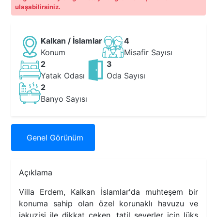
ulaşabilirsiniz.
Kalkan / İslamlar
4
Konum
Misafir Sayısı
2
3
Yatak Odası
Oda Sayısı
2
Banyo Sayısı
Genel
Görünüm
Açıklama
Villa Erdem, Kalkan İslamlar'da muhteşem bir
konuma sahip olan özel korunaklı havuzu ve
jakuzisi ile dikkat çeken, tatil severler için lüks