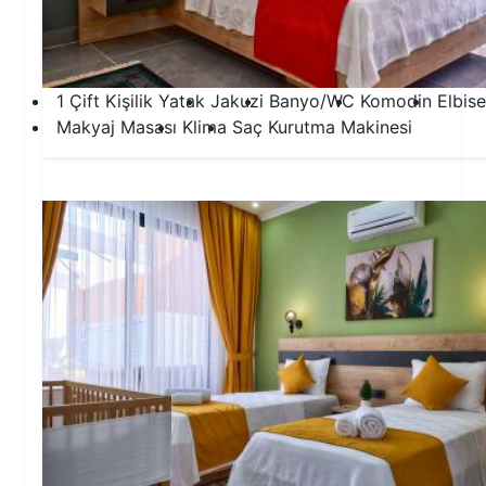
1 Çift Kişilik Yatak
Jakuzi
Banyo/WC
Komodin
Elbise
Makyaj Masası
Klima
Saç Kurutma Makinesi
2.Yatak Odası