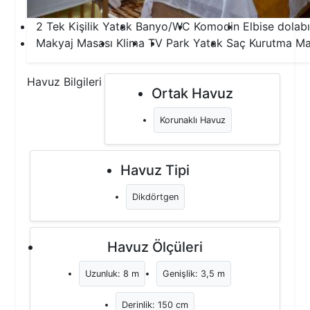
2 Tek Kişilik Yatak
Banyo/WC
Komodin
Elbise dolabı
Makyaj Masası
Klima
TV
Park Yatak
Saç Kurutma Ma
Havuz Bilgileri
Ortak Havuz
Korunaklı Havuz
Havuz Tipi
Dikdörtgen
Havuz Ölçüleri
Uzunluk: 8 m
Genişlik: 3,5 m
Derinlik: 150 cm