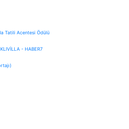
lla Tatili Acentesi Ödülü
 SAKLIVİLLA - HABER7
)
rtajı)