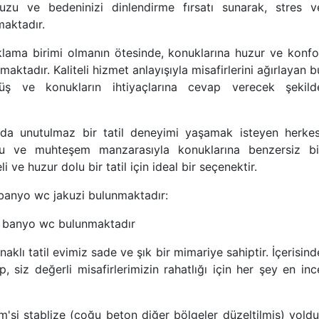
uzu ve bedeninizi dinlendirme fırsatı sunarak, stres v
aktadır.
klama birimi olmanın ötesinde, konuklarına huzur ve konfo
aktadır. Kaliteli hizmet anlayışıyla misafirlerini ağırlayan b
üş ve konukların ihtiyaçlarına cevap verecek şekild
nda unutulmaz bir tatil deneyimi yaşamak isteyen herkes
uzu ve muhteşem manzarasıyla konuklarına benzersiz bi
 ve huzur dolu bir tatil için ideal bir seçenektir.
k banyo wc jakuzi bulunmaktadır:
tak banyo wc bulunmaktadır
klı tatil evimiz sade ve şık bir mimariye sahiptir. İçerisind
up, siz değerli misafirlerimizin rahatlığı için her şey en inc
m'si stablize (çoğu beton diğer bölgeler düzeltilmiş) yoldu