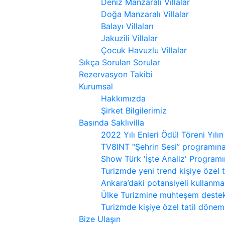
Deniz Manzaralı Villalar
Doğa Manzaralı Villalar
Balayı Villaları
Jakuzili Villalar
Çocuk Havuzlu Villalar
Sıkça Sorulan Sorular
Rezervasyon Takibi
Kurumsal
Hakkımızda
Şirket Bilgilerimiz
Basında Saklıvilla
2022 Yılı Enleri Ödül Töreni Yılın
TV8INT “Şehrin Sesi” programın
Show Türk 'İşte Analiz' Program
Turizmde yeni trend kişiye özel 
Ankara’daki potansiyeli kullanmal
Ülke Turizmine muhteşem destek
Turizmde kişiye özel tatil dönemi
Bize Ulaşın