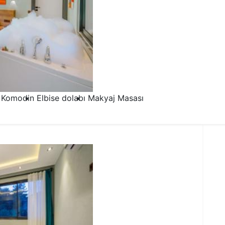
Komodin
Elbise dolabı
Makyaj Masası
2.Yatak Odası