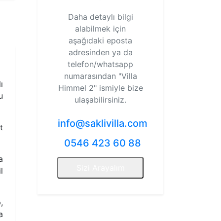
Daha detaylı bilgi
alabilmek için
aşağıdaki eposta
adresinden ya da
telefon/whatsapp
numarasından
"Villa
ı
Himmel 2"
ismiyle bize
u
ulaşabilirsiniz.
info@saklivilla.com
t
0546 423 60 88
a
Sizi Arayalım
l
,
a