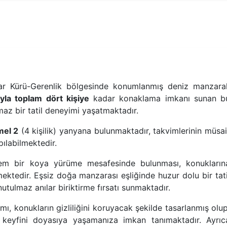
ar Kürü-Gerenlik bölgesinde konumlanmış deniz manzaral
ıyla toplam dört kişiye
kadar konaklama imkanı sunan b
maz bir tatil deneyimi yaşatmaktadır.
mel 2
(4 kişilik) yanyana bulunmaktadır, takvimlerinin müsai
ılabilmektedir.
eşem bir koya yürüme mesafesinde bulunması, konukların
irmektedir. Eşsiz doğa manzarası eşliğinde huzur dolu bir tati
utulmaz anılar biriktirme fırsatı sunmaktadır.
mı, konukların gizliliğini koruyacak şekilde tasarlanmış olup
keyfini doyasıya yaşamanıza imkan tanımaktadır. Ayrıc