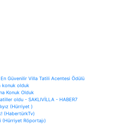
 En Güvenilir Villa Tatili Acentesi Ödülü
a konuk olduk
ına Konuk Olduk
tatiller oldu - SAKLIVİLLA - HABER7
ıyız (Hürriyet )
! (HabertürkTv)
 (Hürriyet Röportajı)