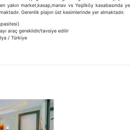
za en yakın market,kasap,manav vs Yeşilköy kasabasında ye
ktadır. Gerenlik plajıın üst kesimlerinde yer almaktadır.
pasitesi)
ı araç gereklidir/tavsiye edilir
lya / Türkiye
1.Yatak Odası