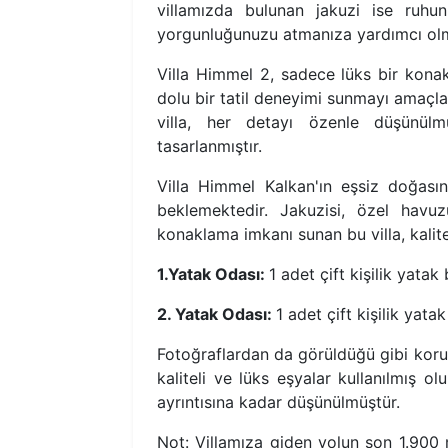
villamızda bulunan jakuzi ise ruhun
yorgunluğunuzu atmanıza yardımcı olm
Villa Himmel 2, sadece lüks bir kona
dolu bir tatil deneyimi sunmayı amaçlam
villa, her detayı özenle düşünülm
tasarlanmıştır.
Villa Himmel Kalkan'ın eşsiz doğası
beklemektedir. Jakuzisi, özel hav
konaklama imkanı sunan bu villa, kaliteli
1.Yatak Odası:
1 adet çift kişilik yata
2. Yatak Odası:
1 adet çift kişilik ya
Fotoğraflardan da görüldüğü gibi koruna
kaliteli ve lüks eşyalar kullanılmış ol
ayrıntısına kadar düşünülmüştür.
Not: Villamıza giden yolun son 1.900 