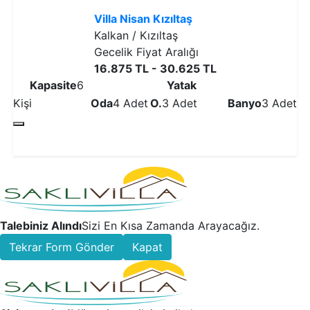
Villa Nisan Kızıltaş
Kalkan / Kızıltaş
Gecelik Fiyat Aralığı
16.875 TL - 30.625 TL
Kapasite
6
Yatak
Kişi
Oda
4 Adet
O.
3 Adet
Banyo
3 Adet
Detaylı İncele
Talebiniz Alındı
Sizi En Kısa Zamanda Arayacağız.
Tekrar Form Gönder
Kapat