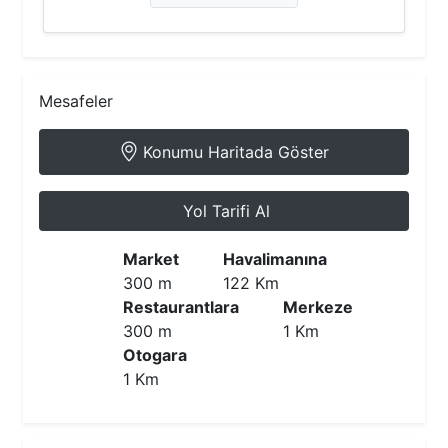
Mesafeler
Konumu Haritada Göster
Yol Tarifi Al
Market
Havalimanına
300 m
122 Km
Restaurantlara
Merkeze
300 m
1 Km
Otogara
1 Km