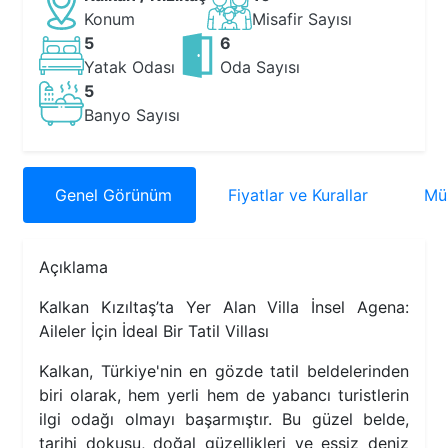
Konum
Misafir Sayısı
5
6
Yatak Odası
Oda Sayısı
5
Banyo Sayısı
Genel
Görünüm
Fiyatlar
ve Kurallar
Müs
Açıklama
Kalkan Kızıltaş’ta Yer Alan Villa İnsel Agena:
Aileler İçin İdeal Bir Tatil Villası
Kalkan, Türkiye'nin en gözde tatil beldelerinden
biri olarak, hem yerli hem de yabancı turistlerin
ilgi odağı olmayı başarmıştır. Bu güzel belde,
tarihi dokusu, doğal güzellikleri ve eşsiz deniz