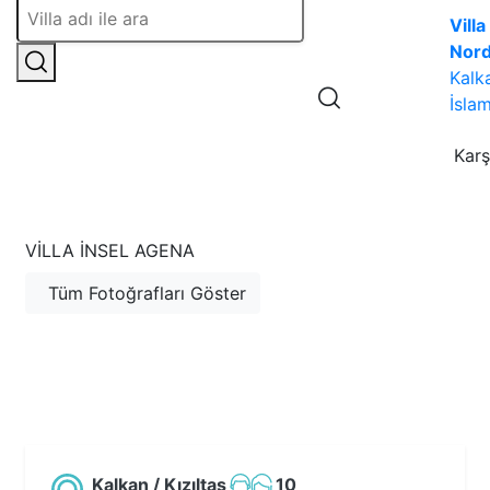
Villa
Nor
Kalk
İslam
Karş
VILLA İNSEL AGENA
Tüm Fotoğrafları Göster
Kalkan / Kızıltaş
10