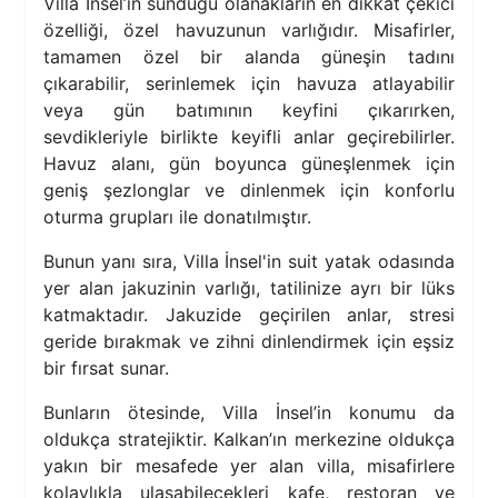
Villa İnsel’in sunduğu olanakların en dikkat çekici
özelliği, özel havuzunun varlığıdır. Misafirler,
tamamen özel bir alanda güneşin tadını
çıkarabilir, serinlemek için havuza atlayabilir
veya gün batımının keyfini çıkarırken,
sevdikleriyle birlikte keyifli anlar geçirebilirler.
Havuz alanı, gün boyunca güneşlenmek için
geniş şezlonglar ve dinlenmek için konforlu
oturma grupları ile donatılmıştır.
Bunun yanı sıra, Villa İnsel'in suit yatak odasında
yer alan jakuzinin varlığı, tatilinize ayrı bir lüks
katmaktadır. Jakuzide geçirilen anlar, stresi
geride bırakmak ve zihni dinlendirmek için eşsiz
bir fırsat sunar.
Bunların ötesinde, Villa İnsel’in konumu da
oldukça stratejiktir. Kalkan’ın merkezine oldukça
yakın bir mesafede yer alan villa, misafirlere
kolaylıkla ulaşabilecekleri kafe, restoran ve