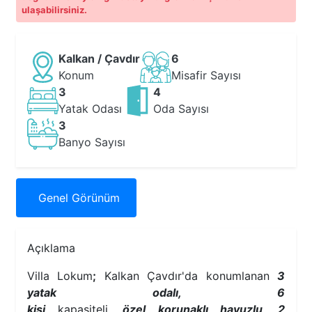
ulaşabilirsiniz.
Kalkan / Çavdır
6
Konum
Misafir Sayısı
3
4
Yatak Odası
Oda Sayısı
3
Banyo Sayısı
Genel
Görünüm
Açıklama
Villa Lokum
;
Kalkan Çavdır'da konumlanan
3
yatak odalı, 6
kişi
kapasiteli
,
özel
korunaklı
havuzlu, 2