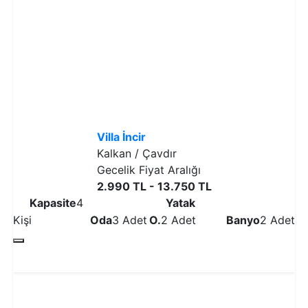
Villa İncir
Kalkan / Çavdır
Gecelik Fiyat Aralığı
2.990 TL - 13.750 TL
Kapasite
4
Yatak
Kişi
Oda
3 Adet
O.
2 Adet
Banyo
2 Adet
Detaylı İncele