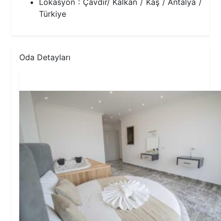
Lokasyon : Çavdır/ Kalkan / Kaş / Antalya /
Türkiye
Oda Detayları
1.Yatak Odası