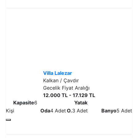
Detaylı İncele
Villa Lalezar
Kalkan / Çavdır
Gecelik Fiyat Aralığı
12.000 TL - 17.129 TL
Kapasite
6
Yatak
Kişi
Oda
4 Adet
O.
3 Adet
Banyo
5 Adet
Detaylı İncele