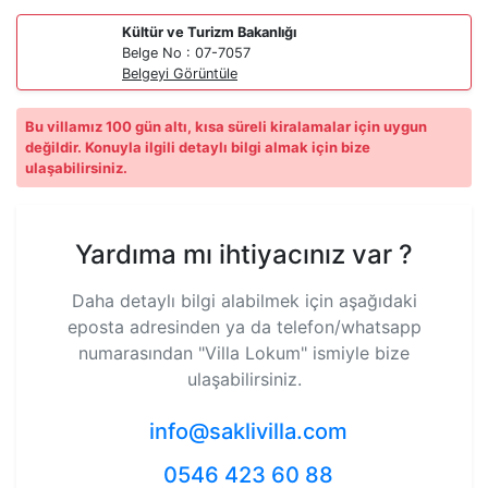
Kültür ve Turizm Bakanlığı
Belge No : 07-7057
Belgeyi Görüntüle
Bu villamız 100 gün altı, kısa süreli kiralamalar için uygun
değildir. Konuyla ilgili detaylı bilgi almak için bize
ulaşabilirsiniz.
Yardıma mı ihtiyacınız var ?
Daha detaylı bilgi alabilmek için aşağıdaki
eposta adresinden ya da telefon/whatsapp
numarasından
"Villa Lokum"
ismiyle bize
ulaşabilirsiniz.
info@saklivilla.com
0546 423 60 88