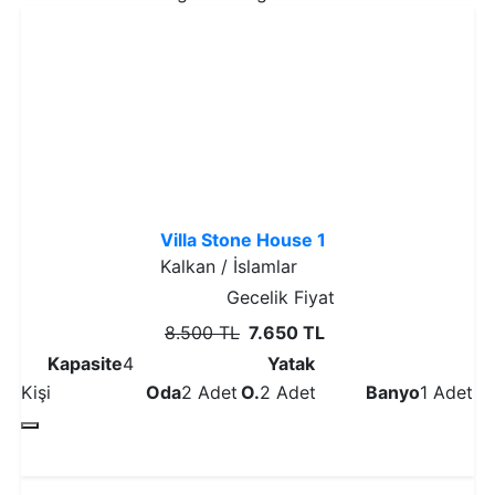
% 10
İndirim
Villa Stone House 1
Kalkan / İslamlar
Gecelik Fiyat
8.500 TL
7.650 TL
Kapasite
4
Yatak
Kişi
Oda
2 Adet
O.
2 Adet
Banyo
1 Adet
Detaylı İncele
% 10