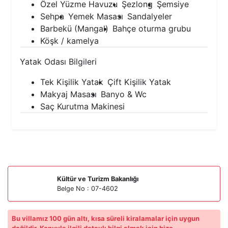
Özel Yüzme Havuzu
Şezlong
Şemsiye
Sehpa
Yemek Masası
Sandalyeler
Barbekü (Mangal)
Bahçe oturma grubu
Köşk / kamelya
Yatak Odası Bilgileri
Tek Kişilik Yatak
Çift Kişilik Yatak
Makyaj Masası
Banyo & Wc
Saç Kurutma Makinesi
Kültür ve Turizm Bakanlığı
Belge No : 07-4602
Bu villamız 100 gün altı, kısa süreli kiralamalar için uygun