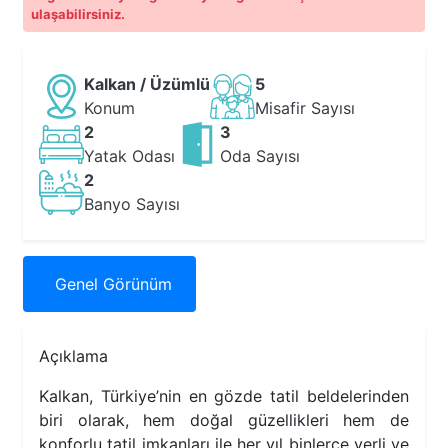
ulaşabilirsiniz.
Kalkan / Üzümlü
5
Konum
Misafir Sayısı
2
3
Yatak Odası
Oda Sayısı
2
Banyo Sayısı
Genel
Görünüm
Açıklama
Kalkan, Türkiye’nin en gözde tatil beldelerinden
biri olarak, hem doğal güzellikleri hem de
konforlu tatil imkanları ile her yıl binlerce yerli ve