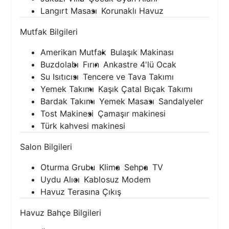
Langırt Masası
Korunaklı Havuz
Mutfak Bilgileri
Amerikan Mutfak
Bulaşık Makinası
Buzdolabı
Fırın
Ankastre 4'lü Ocak
Su Isıtıcısı
Tencere ve Tava Takımı
Yemek Takımı
Kaşık Çatal Bıçak Takımı
Bardak Takımı
Yemek Masası
Sandalyeler
Tost Makinesi
Çamaşır makinesi
Türk kahvesi makinesi
Salon Bilgileri
Oturma Grubu
Klima
Sehpa
TV
Uydu Alıcı
Kablosuz Modem
Havuz Terasına Çıkış
Havuz Bahçe Bilgileri