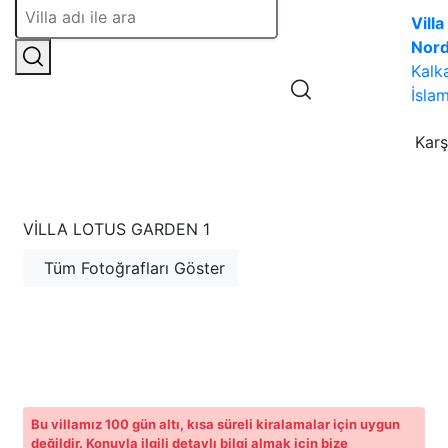
Villa
Nor
Kalk
İslam
Karş
VILLA LOTUS GARDEN 1
Tüm Fotoğrafları Göster
Bu villamız 100 gün altı, kısa süreli kiralamalar için uygun
değildir. Konuyla ilgili detaylı bilgi almak için bize