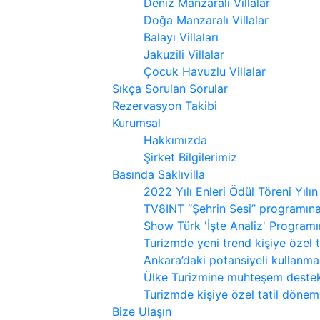
Deniz Manzaralı Villalar
Doğa Manzaralı Villalar
Balayı Villaları
Jakuzili Villalar
Çocuk Havuzlu Villalar
Sıkça Sorulan Sorular
Rezervasyon Takibi
Kurumsal
Hakkımızda
Şirket Bilgilerimiz
Basında Saklıvilla
2022 Yılı Enleri Ödül Töreni Yılın
TV8INT “Şehrin Sesi” programın
Show Türk 'İşte Analiz' Program
Turizmde yeni trend kişiye özel 
Ankara’daki potansiyeli kullanmal
Ülke Turizmine muhteşem destek
Turizmde kişiye özel tatil dönemi
Bize Ulaşın