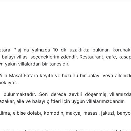
tara Plajı'na yalnızca 10 dk uzaklıkta bulunan korunakl
k balayı villası seçeneklerimizdendir. Restaurant, cafe, kasap
 yakın villalardan bir tanesidir.
illa Masal Patara keyifli ve huzurlu bir balayı veya ailenizl
ekliyor.
zi bulunmaktadır. Son derece zevkli döşenmiş villamızda
kar, aile ve balayı çiftleri için uygun villalarımızdandır.
, klima, elbise dolabı, komodin, makyaj masası, jakuzi, banyo