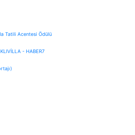
lla Tatili Acentesi Ödülü
 SAKLIVİLLA - HABER7
)
rtajı)