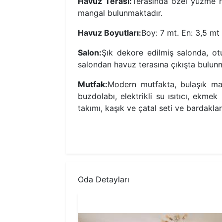
Havuz Terası:
Terasında özel yüzme h
mangal bulunmaktadır.
Havuz Boyutları:
Boy: 7 mt. En: 3,5 mt 
Salon:
Şık dekore edilmiş salonda, ot
salondan havuz terasına çıkışta bulun
Mutfak:
Modern mutfakta, bulaşık maki
buzdolabı, elektrikli su ısıtıcı, ekme
takımı, kaşık ve çatal seti ve bardakla
Oda Detayları