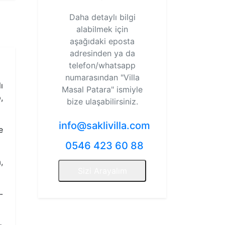
Daha detaylı bilgi
alabilmek için
aşağıdaki eposta
adresinden ya da
telefon/whatsapp
numarasından
"Villa
ı
Masal Patara"
ismiyle
,
bize ulaşabilirsiniz.
info@saklivilla.com
e
0546 423 60 88
,
Sizi Arayalım
-