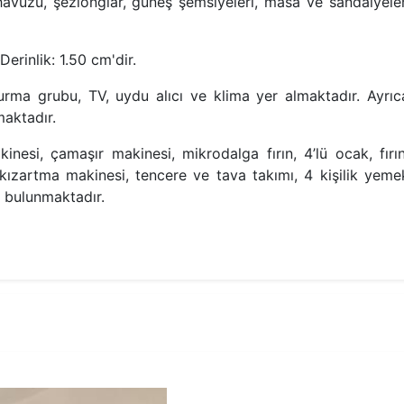
avuzu, şezlonglar, güneş şemsiyeleri, masa ve sandalyeler
Derinlik: 1.50 cm'dir.
urma grubu, TV, uydu alıcı ve klima yer almaktadır. Ayrıc
maktadır.
nesi, çamaşır makinesi, mikrodalga fırın, 4’lü ocak, fırın
k kızartma makinesi, tencere ve tava takımı, 4 kişilik yeme
r bulunmaktadır.
1.Yatak Odası