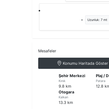
Uzunluk: 7 mt
Mesafeler
Konumu Haritada Göster
Şehir Merkezi
Plaj / 
Kınık
Patara
9.8 km
12.8 k
Otogara
Kalkan
13.3 km