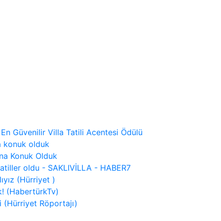
 En Güvenilir Villa Tatili Acentesi Ödülü
a konuk olduk
ına Konuk Olduk
tatiller oldu - SAKLIVİLLA - HABER7
ıyız (Hürriyet )
! (HabertürkTv)
 (Hürriyet Röportajı)