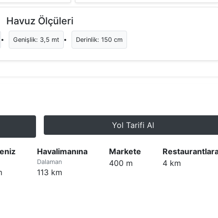
Havuz Ölçüleri
Genişlik: 3,5 mt
Derinlik: 150 cm
Yol Tarifi Al
Deniz
Havalimanına
Markete
Restaurantlar
Dalaman
400 m
4 km
m
113 km