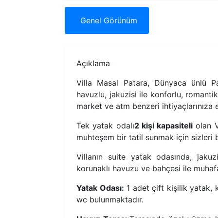
Genel
Görünüm
Açıklama
Villa Masal Patara, Dünyaca ünlü Pa
havuzlu, jakuzisi ile konforlu, romanti
market ve atm benzeri ihtiyaçlarınıza en
Tek yatak odalı
2 kişi kapasiteli
olan V
muhteşem bir tatil sunmak için sizleri b
Villanın suite yatak odasında, jaku
korunaklı havuzu ve bahçesi ile muhafaza
Yatak Odası:
1 adet çift kişilik yatak
wc bulunmaktadır.