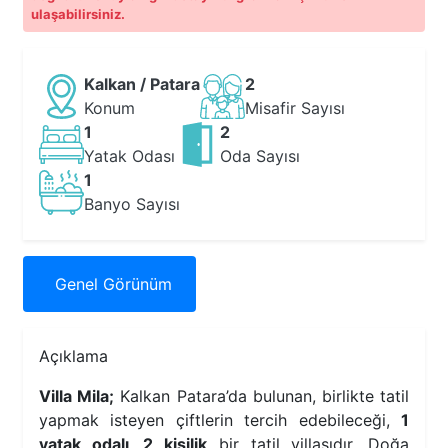
ulaşabilirsiniz.
Kalkan / Patara
2
Konum
Misafir Sayısı
1
2
Yatak Odası
Oda Sayısı
1
Banyo Sayısı
Genel
Görünüm
Açıklama
Villa Mila;
Kalkan Patara’da bulunan, birlikte tatil
yapmak isteyen çiftlerin tercih edebileceği,
1
yatak odalı, 2 kişilik
bir tatil villasıdır. Doğa