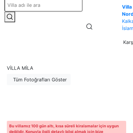
Villa
Nor
Kalk
İslam
Karş
VILLA MILA
Tüm Fotoğrafları Göster
Bu villamız 100 gün altı, kısa süreli kiralamalar için uygun
değildir. Konuyla ilgili detaylı bilgi almak için bize