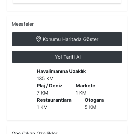
Mesafeler
Konumu Haritada Göster
Yol Tarifi Al
Havalimanına Uzaklık
135 KM
Plaj / Deniz
Markete
7 KM
1 KM
Restaurantlara
Otogara
1 KM
5 KM
Öne Çıkan Özellikleri