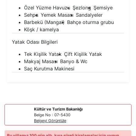
Özel Yüzme Havuzu
Şezlong
Şemsiye
Sehpa
Yemek Masası
Sandalyeler
Barbekü (Mangal)
Bahçe oturma grubu
Köşk / kamelya
Yatak Odası Bilgileri
Tek Kişilik Yatak
Çift Kişilik Yatak
Makyaj Masası
Banyo & Wc
Saç Kurutma Makinesi
Kültür ve Turizm Bakanlığı
Belge No : 07-5430
Belgeyi Görüntüle
Bu villamız 100 gün altı, kısa süreli kiralamalar için uygun