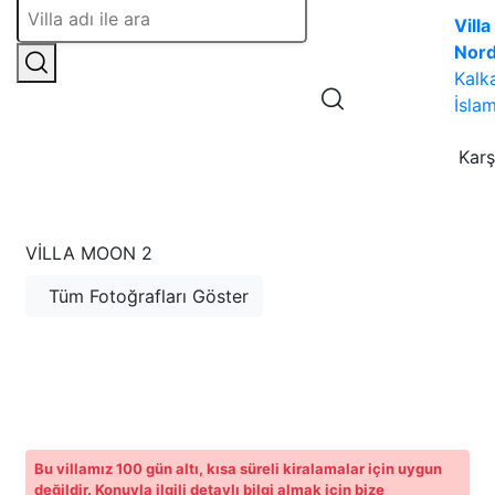
Villa
Nor
Kalk
İslam
Karş
VILLA MOON 2
Tüm Fotoğrafları Göster
Bu villamız 100 gün altı, kısa süreli kiralamalar için uygun
değildir. Konuyla ilgili detaylı bilgi almak için bize