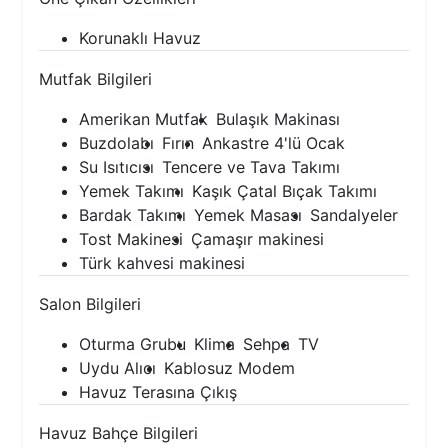
Korunaklı Havuz
Mutfak Bilgileri
Amerikan Mutfak
Bulaşık Makinası
Buzdolabı
Fırın
Ankastre 4'lü Ocak
Su Isıtıcısı
Tencere ve Tava Takımı
Yemek Takımı
Kaşık Çatal Bıçak Takımı
Bardak Takımı
Yemek Masası
Sandalyeler
Tost Makinesi
Çamaşır makinesi
Türk kahvesi makinesi
Salon Bilgileri
Oturma Grubu
Klima
Sehpa
TV
Uydu Alıcı
Kablosuz Modem
Havuz Terasına Çıkış
Havuz Bahçe Bilgileri