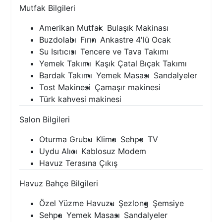
Mutfak Bilgileri
Amerikan Mutfak
Bulaşık Makinası
Buzdolabı
Fırın
Ankastre 4'lü Ocak
Su Isıtıcısı
Tencere ve Tava Takımı
Yemek Takımı
Kaşık Çatal Bıçak Takımı
Bardak Takımı
Yemek Masası
Sandalyeler
Tost Makinesi
Çamaşır makinesi
Türk kahvesi makinesi
Salon Bilgileri
Oturma Grubu
Klima
Sehpa
TV
Uydu Alıcı
Kablosuz Modem
Havuz Terasına Çıkış
Havuz Bahçe Bilgileri
Özel Yüzme Havuzu
Şezlong
Şemsiye
Sehpa
Yemek Masası
Sandalyeler