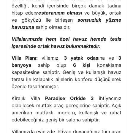
özelliği, kendi içerisinde birçok damak tadına
hitap eden
restoranının olması
ve büyük, ortak
ve gökyüzü ile birleşen
sonsuzluk yüzme
havuzuna
sahip olmasıdır.
Villalarımızda hem özel havuz hemde tesis
içeresinde ortak havuz bulunmaktadır.
Villa Planı:
villamız,
3 yatak odas
ına ve
3
banyoya
sahip olup
6 kişi
konaklama
kapasitesine sahiptir. Geniş ve kullanışlı havuz
terası ile kalabalık ailelerin konforu düşünülerek
özenle tasarlanmıştır.
Kiralık Villa
Paradise Orkide 3
ihtiyacınız
olabilecek mutfak araç gereçlerine sahiptir. Açık
amerikan mutfaklı, modern, kullanışlı ve rahat
edebileceğiniz geniş bir salona sahiptir.
Villamızda evinizde ihtiyaç duyacağınız tüm araç