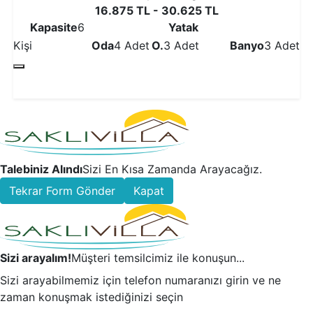
16.875 TL - 30.625 TL
Kapasite
6
Yatak
Kişi
Oda
4 Adet
O.
3 Adet
Banyo
3 Adet
Detaylı İncele
Talebiniz Alındı
Sizi En Kısa Zamanda Arayacağız.
Tekrar Form Gönder
Kapat
Sizi arayalım!
Müşteri temsilcimiz ile konuşun...
Sizi arayabilmemiz için telefon numaranızı girin ve ne
zaman konuşmak istediğinizi seçin