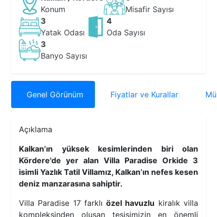
Konum
Misafir Sayısı
3
4
Yatak Odası
Oda Sayısı
3
Banyo Sayısı
Genel
Görünüm
Fiyatlar
ve Kurallar
Müs
Açıklama
Kalkan’ın yüksek kesimlerinden biri olan
Kördere'de yer alan Villa Paradise Orkide 3
isimli Yazlık Tatil Villamız, Kalkan’ın nefes kesen
deniz manzarasına sahiptir.
Villa Paradise 17 farklı
özel havuzlu
kiralık villa
kompleksinden oluşan tesisimizin en önemli