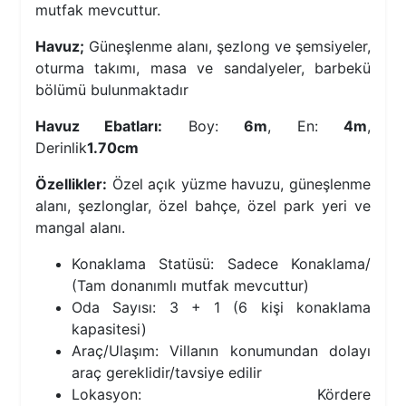
mutfak mevcuttur.
Havuz;
Güneşlenme alanı, şezlong ve şemsiyeler,
oturma takımı, masa ve sandalyeler, barbekü
bölümü bulunmaktadır
Havuz Ebatları:
Boy:
6m
, En:
4m
,
Derinlik
1.70cm
Özellikler:
Özel açık yüzme havuzu, güneşlenme
alanı, şezlonglar, özel bahçe, özel park yeri ve
mangal alanı.
Konaklama Statüsü: Sadece Konaklama/
(Tam donanımlı mutfak mevcuttur)
Oda Sayısı: 3 + 1 (6 kişi konaklama
kapasitesi)
Araç/Ulaşım: Villanın konumundan dolayı
araç gereklidir/tavsiye edilir
Lokasyon: Kördere