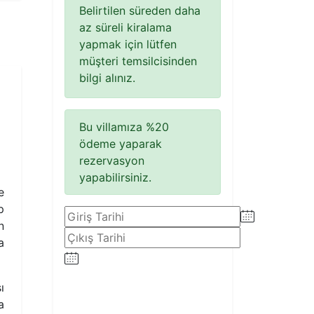
Belirtilen süreden daha
az süreli kiralama
yapmak için lütfen
müşteri temsilcisinden
bilgi alınız.
Bu villamıza %20
ödeme yaparak
rezervasyon
yapabilirsiniz.
e
p
n
a
ı
a
Rezervasyon Yap