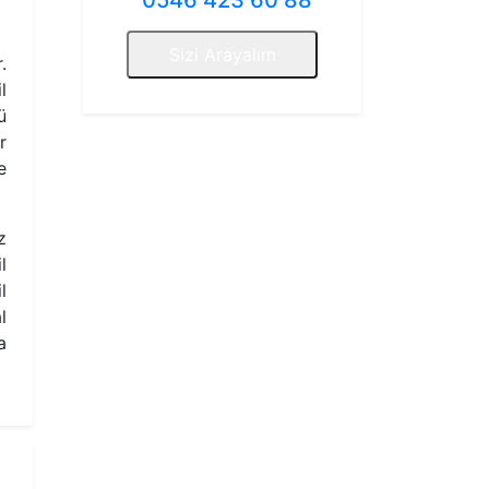
0546 423 60 88
Sizi Arayalım
.
l
ü
r
e
z
l
l
l
a