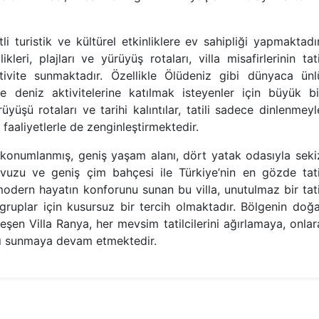
i turistik ve kültürel etkinliklere ev sahipliği yapmaktadır
ikleri, plajları ve yürüyüş rotaları, villa misafirlerinin tati
tivite sunmaktadır. Özellikle Ölüdeniz gibi dünyaca ünl
ve deniz aktivitelerine katılmak isteyenler için büyük bi
yüşü rotaları ve tarihi kalıntılar, tatili sadece dinlenmeyl
 faaliyetlerle de zenginleştirmektedir.
konumlanmış, geniş yaşam alanı, dört yatak odasıyla seki
avuzu ve geniş çim bahçesi ile Türkiye’nin en gözde tati
 modern hayatın konforunu sunan bu villa, unutulmaz bir tati
ruplar için kusursuz bir tercih olmaktadır. Bölgenin doğa
rleşen Villa Ranya, her mevsim tatilcilerini ağırlamaya, onlar
nı sunmaya devam etmektedir.