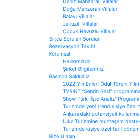
Deniz Manzaralı Villalar
Doğa Manzaralı Villalar
Balayı Villaları
Jakuzili Villalar
Çocuk Havuzlu Villalar
Sıkça Sorulan Sorular
Rezervasyon Takibi
Kurumsal
Hakkımızda
Şirket Bilgilerimiz
Basında Saklıvilla
2022 Yılı Enleri Ödül Töreni Yılın
TV8INT “Şehrin Sesi” programın
Show Türk 'İşte Analiz' Program
Turizmde yeni trend kişiye özel 
Ankara’daki potansiyeli kullanmal
Ülke Turizmine muhteşem destek
Turizmde kişiye özel tatil dönemi
Bize Ulaşın