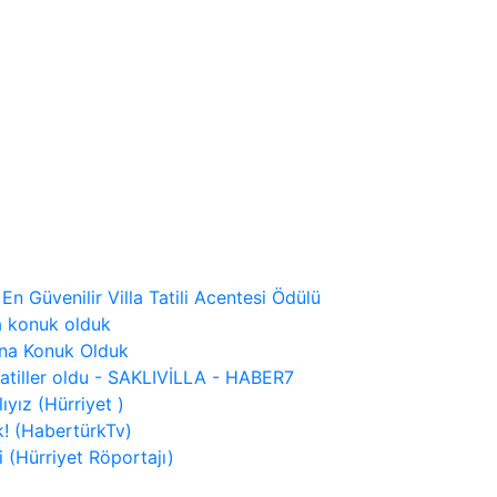
 En Güvenilir Villa Tatili Acentesi Ödülü
a konuk olduk
ına Konuk Olduk
tatiller oldu - SAKLIVİLLA - HABER7
ıyız (Hürriyet )
! (HabertürkTv)
 (Hürriyet Röportajı)