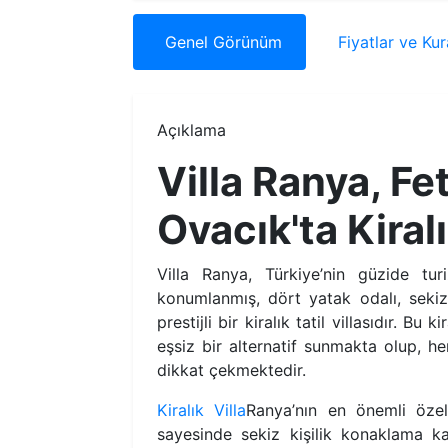
Genel
Görünüm
Fiyatlar
ve Kur
Açıklama
Villa Ranya, Fe
Ovacık'ta Kiralı
Villa Ranya, Türkiye’nin güzide tu
konumlanmış, dört yatak odalı, sekiz
prestijli bir kiralık tatil villasıdır. Bu
eşsiz bir alternatif sunmakta olup, h
dikkat çekmektedir.
Kiralık Villa
Ranya’nın en önemli özell
sayesinde sekiz kişilik konaklama k