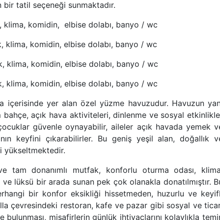
 bir tatil seçeneği sunmaktadır.
ak, klima, komidin, elbise dolabı, banyo / wc
ak, klima, komidin, elbise dolabı, banyo / wc
ak, klima, komidin, elbise dolabı, banyo / wc
ak, klima, komidin, elbise dolabı, banyo / wc
illa içerisinde yer alan özel yüzme havuzudur. Havuzun yan
 bahçe, açık hava aktiviteleri, dinlenme ve sosyal etkinlikle
e çocuklar güvenle oynayabilir, aileler açık havada yemek v
n keyfini çıkarabilirler. Bu geniş yeşil alan, doğallık v
ini yükseltmektedir.
 ve tam donanımlı mutfak, konforlu oturma odası, klima
ı ve lüksü bir arada sunan pek çok olanakla donatılmıştır. B
erhangi bir konfor eksikliği hissetmeden, huzurlu ve keyifl
lla çevresindeki restoran, kafe ve pazar gibi sosyal ve ticar
bulunması, misafirlerin günlük ihtiyaçlarını kolaylıkla temi