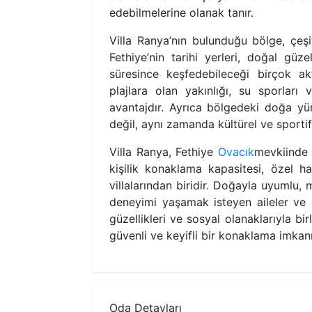
edebilmelerine olanak tanır.
Villa Ranya’nın bulunduğu bölge, çeşitl
Fethiye’nin tarihi yerleri, doğal güzell
süresince keşfedebileceği birçok ak
plajlara olan yakınlığı, su sporları 
avantajdır. Ayrıca bölgedeki doğa yürü
değil, aynı zamanda kültürel ve sportif
Villa Ranya, Fethiye
Ovacık
mevkiinde 
kişilik konaklama kapasitesi, özel h
villalarından biridir. Doğayla uyumlu,
deneyimi yaşamak isteyen aileler ve g
güzellikleri ve sosyal olanaklarıyla bi
güvenli ve keyifli bir konaklama imka
Oda Detayları