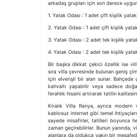
arkadaş grupları için son derece uygun
1. Yatak Odası : 1 adet çift kişilik yat
2. Yatak Odası : 1 adet çift kişilik yat
3. Yatak Odası : 2 adet tek kişilik yat
4. Yatak Odası : 2 adet tek kişilik yat
Bir başka dikkat çekici özellik ise v
sıra villa çevresinde bulunan geniş çim
için elverişli bir alan sunar. Bahçed
kahvaltı yapabilir veya sadece doğanı
ferahlık hissini artırarak tatilin kalites
Kiralık Villa Ranya, ayrıca modern
kablosuz internet gibi temel ihtiyaçlar
sayede misafirler, tatilleri boyunca h
zaman geçirebilirler. Bunun yanında, vi
alanlara da oldukça yakın bir mesafede 