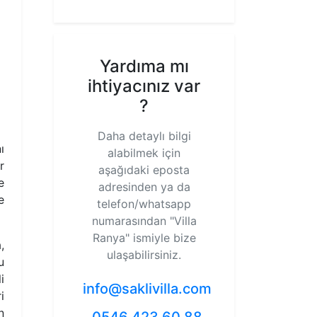
Yardıma mı
ihtiyacınız var
?
Daha detaylı bilgi
ı
alabilmek için
r
aşağıdaki eposta
e
adresinden ya da
e
telefon/whatsapp
numarasından
"Villa
Ranya"
ismiyle bize
,
ulaşabilirsiniz.
u
i
info@saklivilla.com
i
n