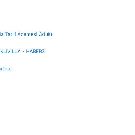
lla Tatili Acentesi Ödülü
 SAKLIVİLLA - HABER7
)
rtajı)