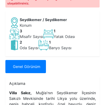
ulaşabilirsiniz.
Seydikemer / Seydikemer
Konum
3
1
Misafir Sayısı
Yatak Odası
2
1
Oda Sayısı
Banyo Sayısı
Genel
Görünüm
Açıklama
Villa Sakız,
Muğla'nın Seydikemer İlçesinin
Sakızlı Mevkisinde tarihi Likya yolu üzerinde,
geniş bahçeli, konforlu, özel havuzlu, deniz