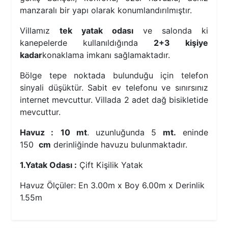
manzaralı bir yapı olarak konumlandırılmıştır.
Villamız
tek yatak odası
ve salonda ki
kanepelerde kullanıldığında
2+3 kişiye
kadar
konaklama imkanı sağlamaktadır.
Bölge tepe noktada bulunduğu için telefon
sinyali düşüktür. Sabit ev telefonu ve sınırsınız
internet mevcuttur. Villada 2 adet dağ bisikletide
mevcuttur.
Havuz :
10 mt
. uzunluğunda 5
mt.
eninde
150
cm
derinliğinde havuzu bulunmaktadır.
1.Yatak Odası :
Çift Kişilik Yatak
Havuz Ölçüler: En 3.00m x Boy 6.00m x Derinlik
1.55m