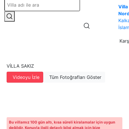
Villa
Nor
Kalk
İslam
Karş
VILLA SAKIZ
Videoyu İzle
Tüm Fotoğrafları Göster
Bu villamız 100 gün altı, kısa süreli kiralamalar için uygun
değildir. Konuyla ilgili detaylı bilgi almak için bize