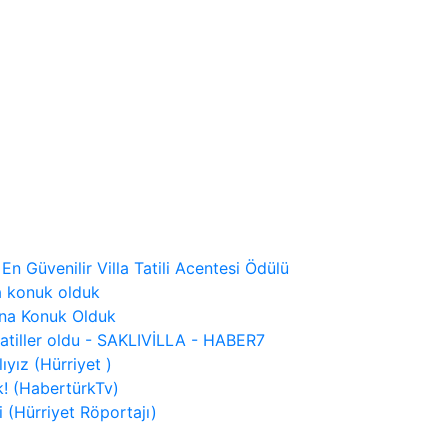
 En Güvenilir Villa Tatili Acentesi Ödülü
a konuk olduk
ına Konuk Olduk
tatiller oldu - SAKLIVİLLA - HABER7
ıyız (Hürriyet )
! (HabertürkTv)
 (Hürriyet Röportajı)