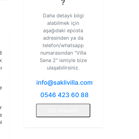
?
Daha detaylı bilgi
alabilmek için
aşağıdaki eposta
adresinden ya da
telefon/whatsapp
3
numarasından
"Villa
k
Sena 2"
ismiyle bize
ı
ulaşabilirsiniz.
info@saklivilla.com
e
0546 423 60 88
r
Sizi Arayalım
e
l