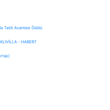
lla Tatili Acentesi Ödülü
 SAKLIVİLLA - HABER7
)
rtajı)