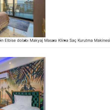
in
Elbise dolabı
Makyaj Masası
Klima
Saç Kurutma Makines
3.Yatak Odası