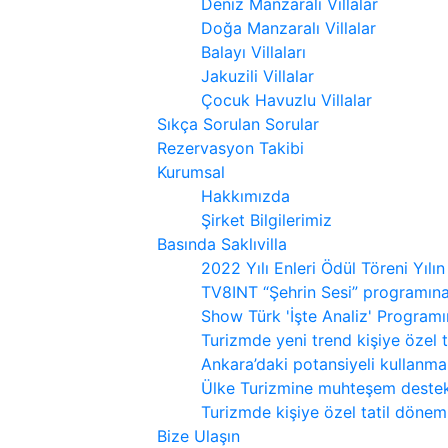
Deniz Manzaralı Villalar
Doğa Manzaralı Villalar
Balayı Villaları
Jakuzili Villalar
Çocuk Havuzlu Villalar
Sıkça Sorulan Sorular
Rezervasyon Takibi
Kurumsal
Hakkımızda
Şirket Bilgilerimiz
Basında Saklıvilla
2022 Yılı Enleri Ödül Töreni Yılın
TV8INT “Şehrin Sesi” programın
Show Türk 'İşte Analiz' Program
Turizmde yeni trend kişiye özel 
Ankara’daki potansiyeli kullanmal
Ülke Turizmine muhteşem destek
Turizmde kişiye özel tatil dönemi
Bize Ulaşın