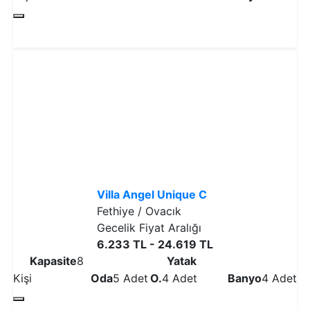
Detaylı İncele
Villa Angel Unique C
Fethiye / Ovacık
Gecelik Fiyat Aralığı
6.233 TL - 24.619 TL
Kapasite
8
Yatak
Kişi
Oda
5 Adet
O.
4 Adet
Banyo
4 Adet