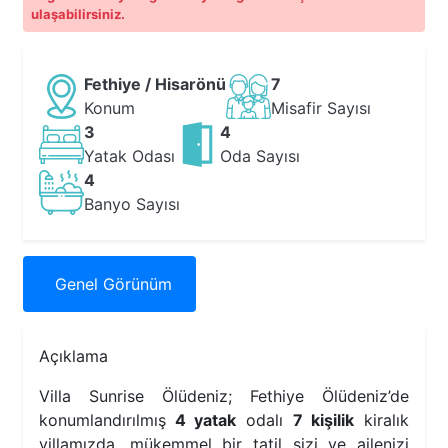
ulaşabilirsiniz.
Fethiye / Hisarönü
7
Konum
Misafir Sayısı
3
4
Yatak Odası
Oda Sayısı
4
Banyo Sayısı
Genel
Görünüm
Açıklama
Villa Sunrise Ölüdeniz; Fethiye Ölüdeniz’de
konumlandırılmış
4 yatak
odalı
7 kişilik
kiralık
villamızda, mükemmel bir tatil sizi ve ailenizi