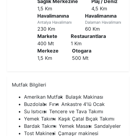
Sağlık Merkezine
Plaj / Deniz
1,5 Km
4,5 Km
Havalimanına
Havalimanına
Antalya Havalimanı
Dalaman Havalimanı
230 Km
60 Km
Markete
Restaurantlara
400 Mt
1 Km
Merkeze
Otogara
1,5 Km
500 Mt
Mutfak Bilgileri
Amerikan Mutfak
Bulaşık Makinası
Buzdolabı
Fırın
Ankastre 4'lü Ocak
Su Isıtıcısı
Tencere ve Tava Takımı
Yemek Takımı
Kaşık Çatal Bıçak Takımı
Bardak Takımı
Yemek Masası
Sandalyeler
Tost Makinesi
Çamaşır makinesi