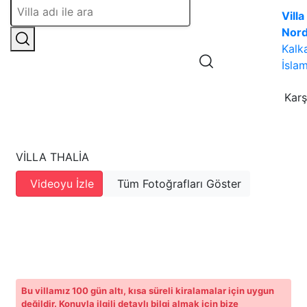
Villa
Nor
Kalk
İslam
Karş
VILLA THALIA
Videoyu İzle
Tüm Fotoğrafları Göster
Bu villamız 100 gün altı, kısa süreli kiralamalar için uygun
değildir. Konuyla ilgili detaylı bilgi almak için bize