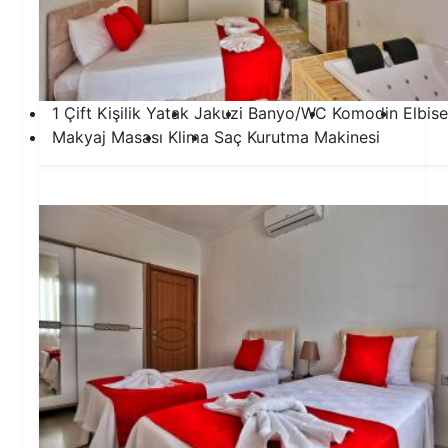
1 Çift Kişilik Yatak
Jakuzi
Banyo/WC
Komodin
Elbise
Makyaj Masası
Klima
Saç Kurutma Makinesi
2.Yatak Odası