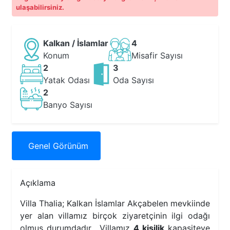
ulaşabilirsiniz.
Kalkan / İslamlar
4
Konum
Misafir Sayısı
2
3
Yatak Odası
Oda Sayısı
2
Banyo Sayısı
Genel
Görünüm
Açıklama
Villa Thalia; Kalkan İslamlar Akçabelen mevkiinde
yer alan villamız birçok ziyaretçinin ilgi odağı
olmuş durumdadır. Villamız
4 kişilik
kapasiteye