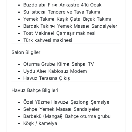
Buzdolabı
Fırın
Ankastre 4'lü Ocak
Su Isıtıcısı
Tencere ve Tava Takımı
Yemek Takımı
Kaşık Çatal Bıçak Takımı
Bardak Takımı
Yemek Masası
Sandalyeler
Tost Makinesi
Çamaşır makinesi
Türk kahvesi makinesi
Salon Bilgileri
Oturma Grubu
Klima
Sehpa
TV
Uydu Alıcı
Kablosuz Modem
Havuz Terasına Çıkış
Havuz Bahçe Bilgileri
Özel Yüzme Havuzu
Şezlong
Şemsiye
Sehpa
Yemek Masası
Sandalyeler
Barbekü (Mangal)
Bahçe oturma grubu
Köşk / kamelya