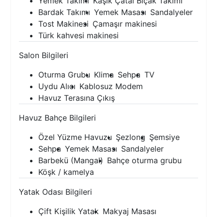
Yemek Takımı
Kaşık Çatal Bıçak Takımı
Bardak Takımı
Yemek Masası
Sandalyeler
Tost Makinesi
Çamaşır makinesi
Türk kahvesi makinesi
Salon Bilgileri
Oturma Grubu
Klima
Sehpa
TV
Uydu Alıcı
Kablosuz Modem
Havuz Terasına Çıkış
Havuz Bahçe Bilgileri
Özel Yüzme Havuzu
Şezlong
Şemsiye
Sehpa
Yemek Masası
Sandalyeler
Barbekü (Mangal)
Bahçe oturma grubu
Köşk / kamelya
Yatak Odası Bilgileri
Çift Kişilik Yatak
Makyaj Masası