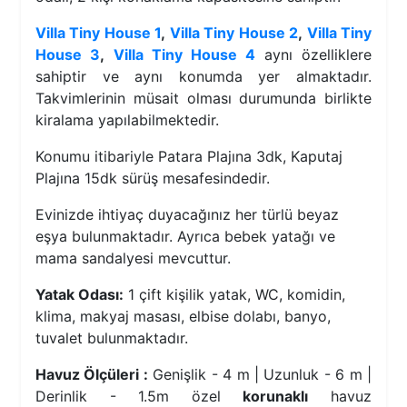
Villa Tiny House 1
,
Villa Tiny House 2
,
Villa Tiny
House 3
,
Villa Tiny House 4
aynı özelliklere
sahiptir ve aynı konumda yer almaktadır.
Takvimlerinin müsait olması durumunda birlikte
kiralama yapılabilmektedir.
Konumu itibariyle Patara Plajına 3dk, Kaputaj
Plajına 15dk sürüş mesafesindedir.
Evinizde ihtiyaç duyacağınız her türlü beyaz
eşya bulunmaktadır. Ayrıca bebek yatağı ve
mama sandalyesi mevcuttur.
Yatak Odası:
1 çift kişilik yatak, WC, komidin,
klima, makyaj masası, elbise dolabı, banyo,
tuvalet bulunmaktadır.
Havuz Ölçüleri :
Genişlik - 4 m | Uzunluk - 6 m |
Derinlik - 1.5m özel
korunaklı
havuz