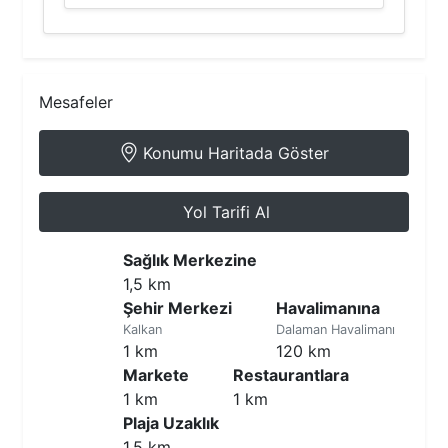
Mesafeler
Konumu Haritada Göster
Yol Tarifi Al
Sağlık Merkezine
1,5 km
Şehir Merkezi
Havalimanına
Kalkan
Dalaman Havalimanı
1 km
120 km
Markete
Restaurantlara
1 km
1 km
Plaja Uzaklık
1,5 km