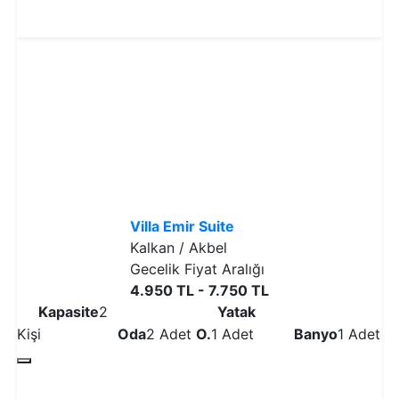
Detaylı İncele
Villa Emir Suite
Kalkan / Akbel
Gecelik Fiyat Aralığı
4.950 TL - 7.750 TL
Kapasite
2
Yatak
Kişi
Oda
2 Adet
O.
1 Adet
Banyo
1 Adet
Detaylı İncele