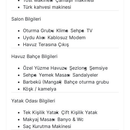
Tost Makinesi
Çamaşır makinesi
Türk kahvesi makinesi
Salon Bilgileri
Oturma Grubu
Klima
Sehpa
TV
Uydu Alıcı
Kablosuz Modem
Havuz Terasına Çıkış
Havuz Bahçe Bilgileri
Özel Yüzme Havuzu
Şezlong
Şemsiye
Sehpa
Yemek Masası
Sandalyeler
Barbekü (Mangal)
Bahçe oturma grubu
Köşk / kamelya
Yatak Odası Bilgileri
Tek Kişilik Yatak
Çift Kişilik Yatak
Makyaj Masası
Banyo & Wc
Saç Kurutma Makinesi