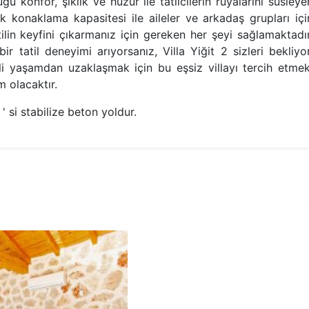
ğu konfor, şıklık ve huzur ile tatilcilerin rüyalarını süsleye
ik konaklama kapasitesi ile aileler ve arkadaş grupları içi
tilin keyfini çıkarmanız için gereken her şeyi sağlamaktadır
r tatil deneyimi arıyorsanız, Villa Yiğit 2 sizleri bekliyor
li yaşamdan uzaklaşmak için bu eşsiz villayı tercih etmek
m olacaktır.
 si stabilize beton yoldur.
1.Yatak Odası