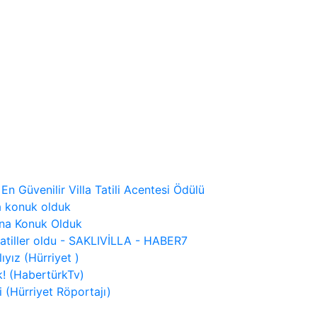
 En Güvenilir Villa Tatili Acentesi Ödülü
a konuk olduk
ına Konuk Olduk
tatiller oldu - SAKLIVİLLA - HABER7
ıyız (Hürriyet )
! (HabertürkTv)
 (Hürriyet Röportajı)