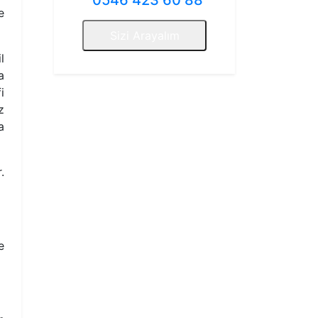
0546 423 60 88
e
Sizi Arayalım
l
a
i
z
a
.
e