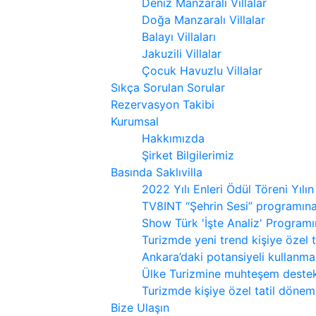
Deniz Manzaralı Villalar
Doğa Manzaralı Villalar
Balayı Villaları
Jakuzili Villalar
Çocuk Havuzlu Villalar
Sıkça Sorulan Sorular
Rezervasyon Takibi
Kurumsal
Hakkımızda
Şirket Bilgilerimiz
Basında Saklıvilla
2022 Yılı Enleri Ödül Töreni Yılın
TV8INT “Şehrin Sesi” programın
Show Türk 'İşte Analiz' Program
Turizmde yeni trend kişiye özel 
Ankara’daki potansiyeli kullanmal
Ülke Turizmine muhteşem destek
Turizmde kişiye özel tatil dönemi
Bize Ulaşın