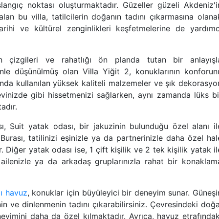
başlangıç noktası oluşturmaktadır. Güzeller güzeli Akdeniz'i
lan bu villa, tatilcilerin doğanın tadını çıkarmasına olana
rihi ve kültürel zenginlikleri keşfetmelerine de yardımc
 çizgileri ve rahatlığı ön planda tutan bir anlayışl
enle düşünülmüş olan Villa Yiğit 2, konuklarının konforun
kanda kullanılan yüksek kaliteli malzemeler ve şık dekorasyo
 evinizde gibi hissetmenizi sağlarken, aynı zamanda lüks bi
adır.
ı, Suit yatak odası, bir jakuzinin bulunduğu özel alanı il
urası, tatilinizi eşinizle ya da partnerinizle daha özel hal
iğer yatak odası ise, 1 çift kişilik ve 2 tek kişilik yatak il
ailenizle ya da arkadaş gruplarınızla rahat bir konaklam
ı havuz
, konuklar için büyüleyici bir deneyim sunar. Güneşi
in ve dinlenmenin tadını çıkarabilirsiniz. Çevresindeki doğa
yimini daha da özel kılmaktadır. Ayrıca, havuz etrafındak