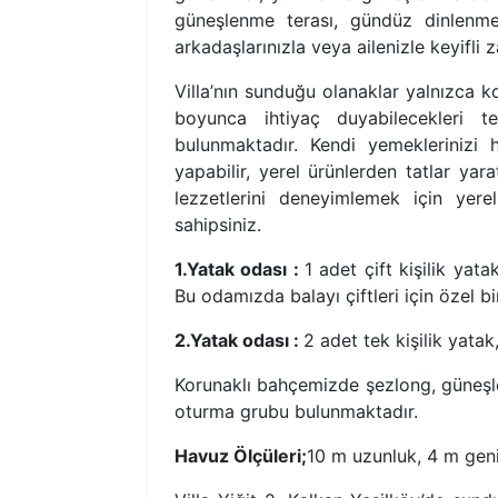
güneşlenme terası, gündüz dinlenme
arkadaşlarınızla veya ailenizle keyifli 
Villa’nın sunduğu olanaklar yalnızca kon
boyunca ihtiyaç duyabilecekleri 
bulunmaktadır. Kendi yemeklerinizi h
yapabilir, yerel ürünlerden tatlar yar
lezzetlerini deneyimlemek için ye
sahipsiniz.
1.Yatak odası :
1 adet çift kişilik yat
Bu odamızda balayı çiftleri için özel b
2.Yatak odası :
2 adet tek kişilik yatak
Korunaklı bahçemizde şezlong, güneş
oturma grubu bulunmaktadır.
Havuz Ölçüleri;
10 m uzunluk, 4 m geniş