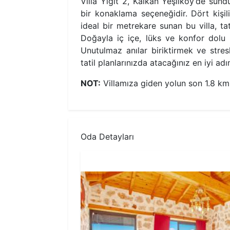
Villa Yiğit 2, Kalkan Yeşilköy’de sundu
bir konaklama seçeneğidir. Dört kişil
ideal bir metrekare sunan bu villa, ta
Doğayla iç içe, lüks ve konfor dolu bi
Unutulmaz anılar biriktirmek ve stres
tatil planlarınızda atacağınız en iyi adı
NOT:
Villamıza giden yolun son 1.8 km '
Oda Detayları