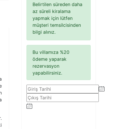
Belirtilen süreden daha
az süreli kiralama
yapmak için lütfen
müşteri temsilcisinden
bilgi alınız.
Bu villamıza %20
ödeme yaparak
rezervasyon
yapabilirsiniz.
a
e
n
a
.
i
Rezervasyon Yap