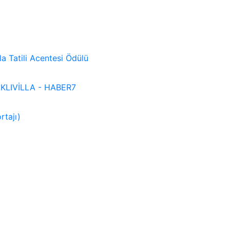
lla Tatili Acentesi Ödülü
 SAKLIVİLLA - HABER7
)
rtajı)