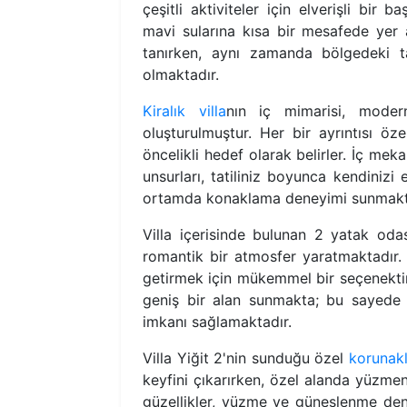
çeşitli aktiviteler için elverişli bir 
mavi sularına kısa bir mesafede yer a
tanırken, aynı zamanda bölgedeki ta
olmaktadır.
Kiralık villa
nın iç mimarisi, modern
oluşturulmuştur. Her bir ayrıntısı öz
öncelikli hedef olarak belirler. İç me
unsurları, tatiliniz boyunca kendinizi
ortamda konaklama deneyimi sunmakt
Villa içerisinde bulunan 2 yatak odas
romantik bir atmosfer yaratmaktadır. B
getirmek için mükemmel bir seçenektir. D
geniş bir alan sunmakta; bu sayede 
imkanı sağlamaktadır.
Villa Yiğit 2'nin sunduğu özel
korunakl
keyfini çıkarırken, özel alanda yüzmen
güzellikler, yüzme ve güneşlenme dene