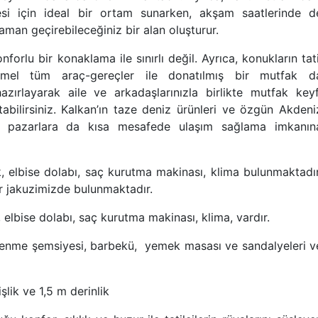
si için ideal bir ortam sunarken, akşam saatlerinde d
zaman geçirebileceğiniz bir alan oluşturur.
forlu bir konaklama ile sınırlı değil. Ayrıca, konukların tati
temel tüm araç-gereçler ile donatılmış bir mutfak d
azırlayarak aile ve arkadaşlarınızla birlikte mutfak keyf
atabilirsiniz. Kalkan’ın taze deniz ürünleri ve özgün Akdeni
rel pazarlara da kısa mesafede ulaşım sağlama imkanın
ak, elbise dolabı, saç kurutma makinası, klima bulunmaktadır
ir jakuzimizde bulunmaktadır.
, elbise dolabı, saç kurutma makinası, klima, vardır.
lenme şemsiyesi, barbekü, yemek masası ve sandalyeleri v
lik ve 1,5 m derinlik