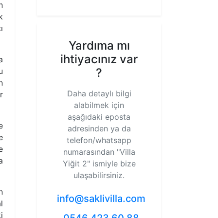
n
k
ı
Yardıma mı
ihtiyacınız var
a
?
u
n
Daha detaylı bilgi
r
alabilmek için
aşağıdaki eposta
e
adresinden ya da
e
telefon/whatsapp
e
numarasından
"Villa
a
Yiğit 2"
ismiyle bize
ulaşabilirsiniz.
n
info@saklivilla.com
l
i