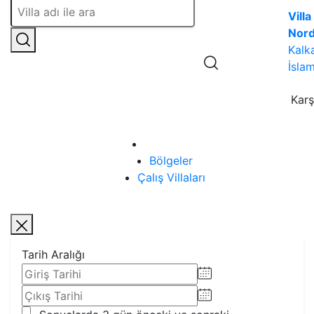
Villa
Nor
Kalk
İslam
Karş
Ana Sayfa
Bölgeler
Çalış Villaları
Tarih Aralığı