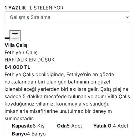
1 YAZLIK
LİSTELENİYOR
Plaja çok yakın
Geniş çim bahçe alanı
Villa Çalış
Fethiye / Çalış
HAFTALIK EN DÜŞÜK
84.000 TL
Fethiye Çalış denildiğinde, Fethiye'nin en gözde
noktalarından biri olan gün batımının en güzel
izlenebileceği yerlerden biri akıllara gelir. Çalış plajına
sadece 5 dakika mesafede bulunan ve adını Villa Çalış
koyduğumuz villamız, konumuyla ve sunduğu
imkanlarla misafirlerine unutulmaz bir deneyim
sunmaktadır.
Kapasite
8 Kişi
Oda
5 Adet
Yatak O.
4 Adet
Banyo
4 Banyo