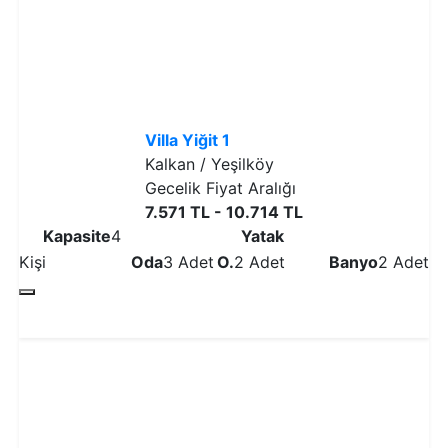
Villa Yiğit 1
Kalkan / Yeşilköy
Gecelik Fiyat Aralığı
7.571 TL - 10.714 TL
Kapasite
4
Yatak
Kişi
Oda
3 Adet
O.
2 Adet
Banyo
2 Adet
Detaylı İncele