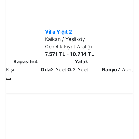
Villa Yiğit 2
Kalkan / Yeşilköy
Gecelik Fiyat Aralığı
7.571 TL - 10.714 TL
Kapasite
4
Yatak
Kişi
Oda
3 Adet
O.
2 Adet
Banyo
2 Adet
Detaylı İncele