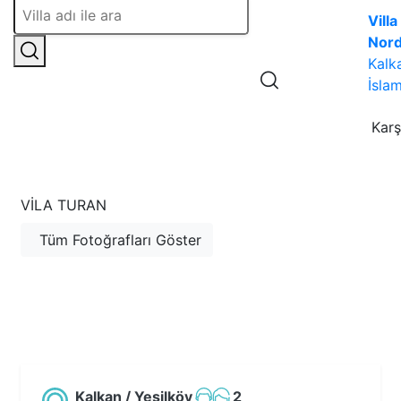
Villa
Nor
Kalk
İslam
Karş
VILA TURAN
Tüm Fotoğrafları Göster
Kalkan / Yeşilköy
2