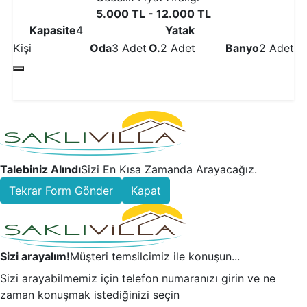
5.000 TL - 12.000 TL
Kapasite
4
Yatak
Kişi
Oda
3 Adet
O.
2 Adet
Banyo
2 Adet
Detaylı İncele
Talebiniz Alındı
Sizi En Kısa Zamanda Arayacağız.
Tekrar Form Gönder
Kapat
Sizi arayalım!
Müşteri temsilcimiz ile konuşun...
Sizi arayabilmemiz için telefon numaranızı girin ve ne
zaman konuşmak istediğinizi seçin