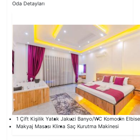
Oda Detayları
1.Yatak Odası
1 Çift Kişilik Yatak
Jakuzi
Banyo/WC
Komodin
Elbise
Makyaj Masası
Klima
Saç Kurutma Makinesi