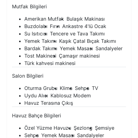
Mutfak Bilgileri
Amerikan Mutfak
Bulaşık Makinası
Buzdolabı
Fırın
Ankastre 4'lü Ocak
Su Isıtıcısı
Tencere ve Tava Takımı
Yemek Takımı
Kaşık Çatal Bıçak Takımı
Bardak Takımı
Yemek Masası
Sandalyeler
Tost Makinesi
Çamaşır makinesi
Türk kahvesi makinesi
Salon Bilgileri
Oturma Grubu
Klima
Sehpa
TV
Uydu Alıcı
Kablosuz Modem
Havuz Terasına Çıkış
Havuz Bahçe Bilgileri
Özel Yüzme Havuzu
Şezlong
Şemsiye
Sehpa
Yemek Masası
Sandalyeler