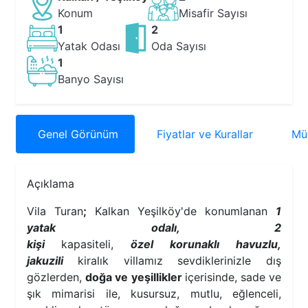
Konum
Misafir Sayısı
1
2
Yatak Odası
Oda Sayısı
1
Banyo Sayısı
Genel
Görünüm
Fiyatlar
ve Kurallar
Müs
Açıklama
Vila Turan
;
Kalkan Yeşilköy'de konumlanan
1
yatak odalı, 2
kişi
kapasiteli
,
özel
korunaklı
havuzlu,
jakuzili
kiralık villamız sevdiklerinizle dış
gözlerden,
doğa ve yeşillikler
içerisinde, sade ve
şık mimarisi ile, kusursuz, mutlu, eğlenceli,