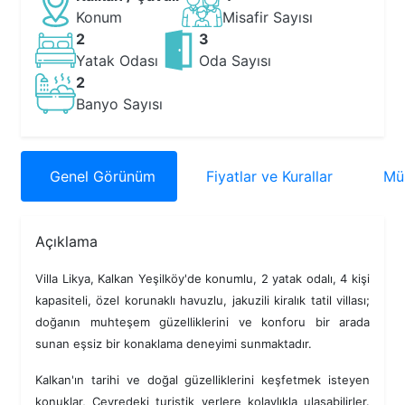
Konum
Misafir Sayısı
2
3
Yatak Odası
Oda Sayısı
2
Banyo Sayısı
Genel
Görünüm
Fiyatlar
ve Kurallar
Müs
Açıklama
Villa Likya, Kalkan Yeşilköy'de konumlu, 2 yatak odalı, 4 kişi
kapasiteli, özel korunaklı havuzlu, jakuzili kiralık tatil villası;
doğanın muhteşem güzelliklerini ve konforu bir arada
sunan eşsiz bir konaklama deneyimi sunmaktadır.
Kalkan'ın tarihi ve doğal güzelliklerini keşfetmek isteyen
konuklar, Çevredeki turistik yerlere kolaylıkla ulaşabilirler.