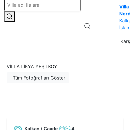
Villa
Nor
Kalk
İslam
Karş
VILLA LIKYA YEŞILKÖY
Tüm Fotoğrafları Göster
Kalkan / Çavdır
4