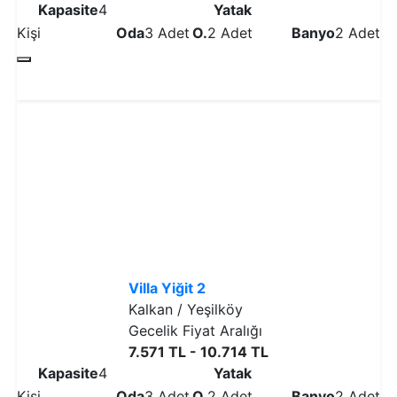
Kapasite
4
Yatak
Kişi
Oda
3 Adet
O.
2 Adet
Banyo
2 Adet
Detaylı İncele
Villa Yiğit 2
Kalkan / Yeşilköy
Gecelik Fiyat Aralığı
7.571 TL - 10.714 TL
Kapasite
4
Yatak
Kişi
Oda
3 Adet
O.
2 Adet
Banyo
2 Adet